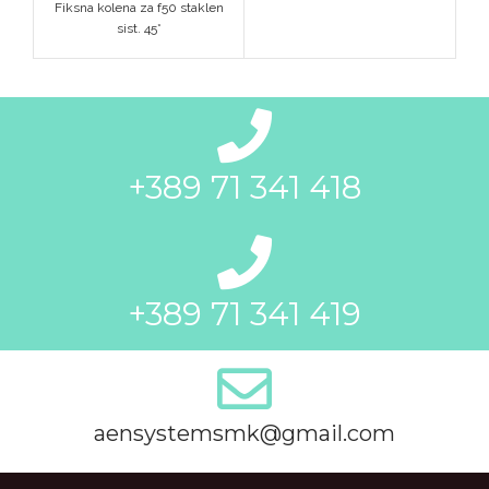
Fiksna kolena za f50 staklen
sist. 45*
+389 71 341 418
+389 71 341 419
aensystemsmk@gmail.com