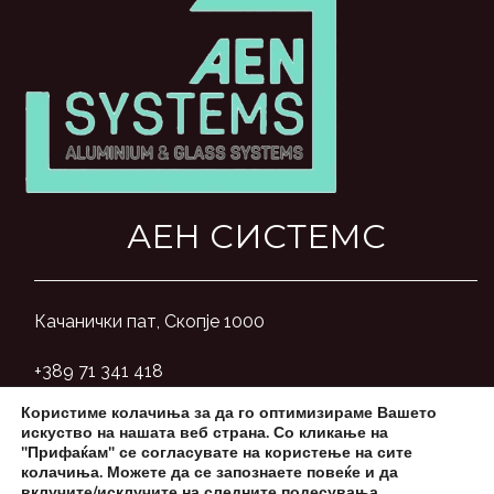
АЕН СИСТЕМС
Качанички пат, Скопје 1000
+389 71 341 418
Користиме колачиња за да го оптимизираме Вашето
aensystemsmk@gmail.com
искуство на нашата веб страна. Со кликање на
"Прифаќам" се согласувате на користење на сите
колачиња. Можете да се запознаете повеќе и да
вклучите/исклучите на следните
подесувања
.