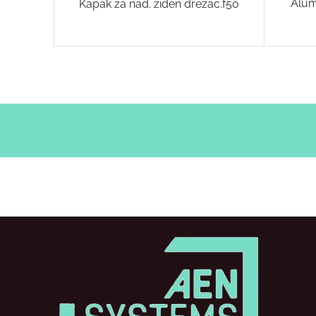
Alum
Kapak za nad. ziden drezac.f50