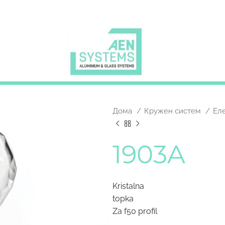
Дома
Кружен систем
Ел
1903A
Kristalna
topka
Za f50 profil