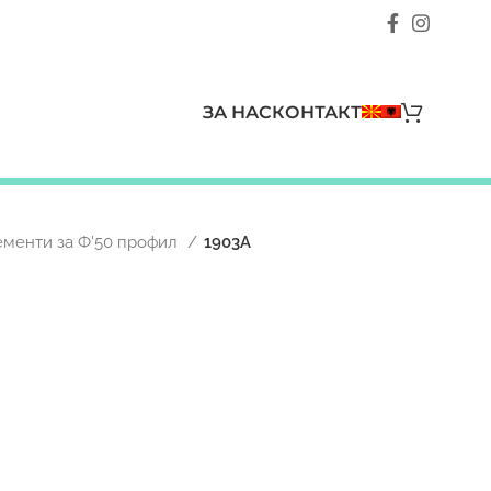
ЗА НАС
КОНТАКТ
ементи за Ф'50 профил
1903A