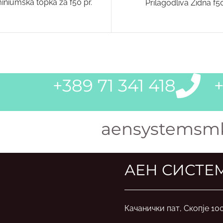
iniumska topka za f50 pr.
Prilagodliva Zidna f5
+389 71 341 418
+
aensystemsm
АЕН СИСТЕ
Качанички пат, Скопје 10