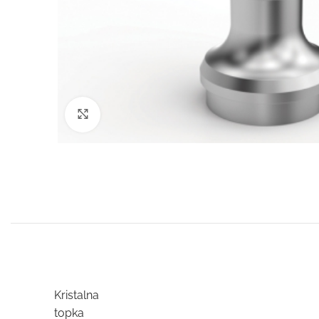
Click to enlarge
Kristalna
topka