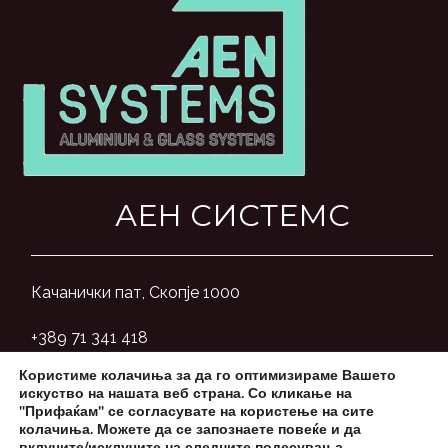
АЕН СИСТЕМС
Качанички пат, Скопје 1000
+389 71 341 418
Користиме колачиња за да го оптимизираме Вашето
aensystemsmk@gmail.com
искуство на нашата веб страна. Со кликање на
"Прифаќам" се согласувате на користење на сите
колачиња. Можете да се запознаете повеќе и да
вклучите/исклучите на следните
подесувања
.