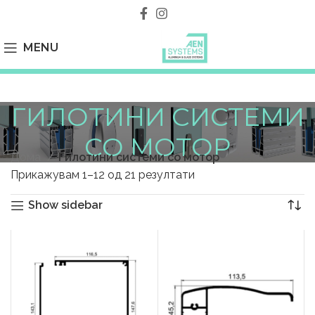
MENU
ГИЛОТИНИ СИСТЕМИ
СО МОТОР
Дома
Гилотини системи со мотор
Прикажувам 1–12 од 21 резултати
Show sidebar