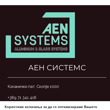
АЕН СИСТЕМС
Качанички пат, Скопје 1000
+389 71 341 418
Користиме колачиња за да го оптимизираме Вашето
aensystemsmk@gmail.com