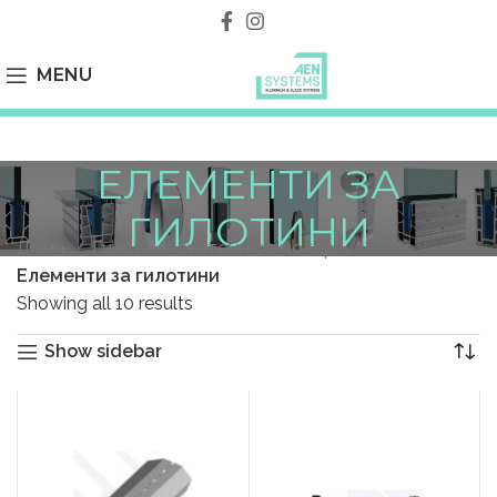
MENU
ЕЛЕМЕНТИ ЗА
ГИЛОТИНИ
Дома
Гилотини системи со мотор
Елементи за гилотини
Showing all 10 results
Show sidebar