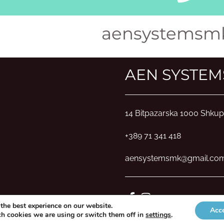
aensystemsm
AEN SYSTEM
14 Bitpazarska 1000 Shkup
+389 71 341 418
aensystemsmk@gmail.co
the best experience on our website.
Acc
h cookies we are using or switch them off in
settings
.
AEN Systems
2022 Krijuar nga
InOne