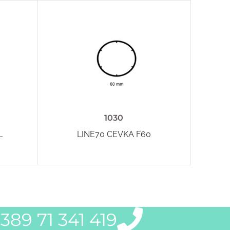
1030
L
LINE70 CEVKA F60
SLIDE 
389 71 341 419