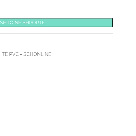
SHTO NË SHPORTË
E TË PVC - SCHONLINE