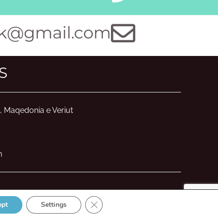
k@gmail.com
S
, Maqedonia e Veriut
m
Close GDPR Cookie Banner
ept
Settings