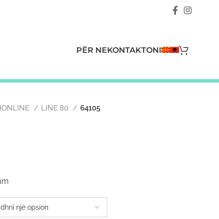
PËR NE
KONTAKTONI
CHONLINE
LINE 80
64105
2mm