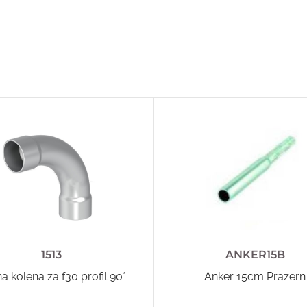
1513
ANKER15B
na kolena za f30 profil 90*
Anker 15cm Prazern