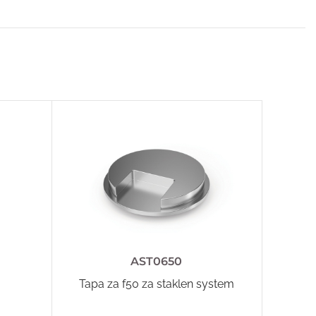
AST0650
Tapa za f50 za staklen system
N