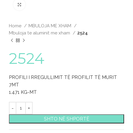
Click to enlarge
Home
MBULOJA ME XHAM
Mbuloja te aluminit me xham
2524
2524
PROFILI I RREGULLIMIT TË PROFILIT TË MURIT
7MT
1.471 KG-MT
SHTO NË SHPORTË