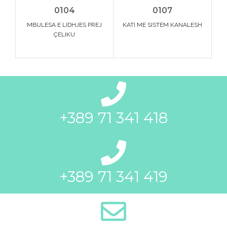
0104
0107
MBULESA E LIDHJES PREJ
KATI ME SISTEM KANALESH
K
ÇELIKU
+389 71 341 418
+389 71 341 419