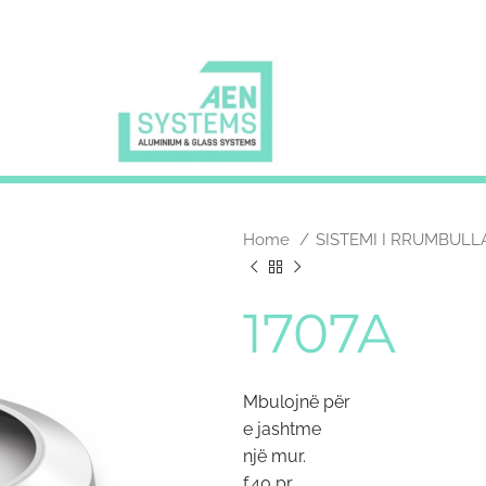
Home
SISTEMI I RRUMBUL
1707A
Mbulojnë për
e jashtme
një mur.
f.40 pr