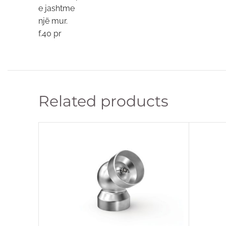
e jashtme
një mur.
f.40 pr
Related products