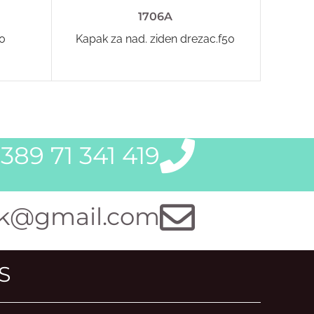
1706A
50
Kapak za nad. ziden drezac.f50
Zglo
389 71 341 419
k@gmail.com
S