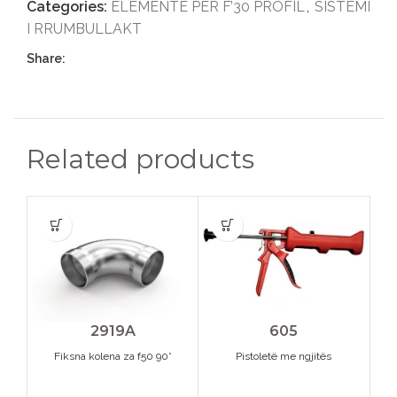
Categories:
ELEMENTE PER F’30 PROFIL
,
SISTEMI
I RRUMBULLAKT
Share:
Related products
2919A
605
Fiksna kolena za f50 90*
Pistoletë me ngjitës