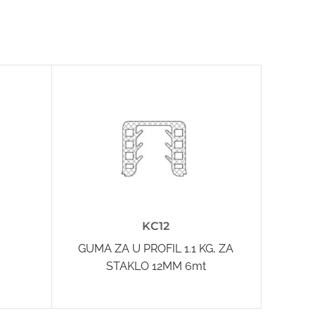
KC12
GUMA ZA U PROFIL 1.1 KG, ZA
SILVER
STAKLO 12MM 6mt
10 mm,