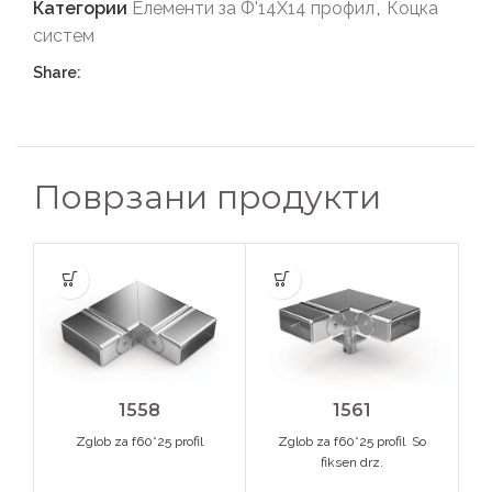
Категории
Елементи за Ф'14Х14 профил
,
Коцка
систем
Share:
Поврзани продукти
1558
1561
Zglob za f60*25 profil
Zglob za f60*25 profil So
fiksen drz.