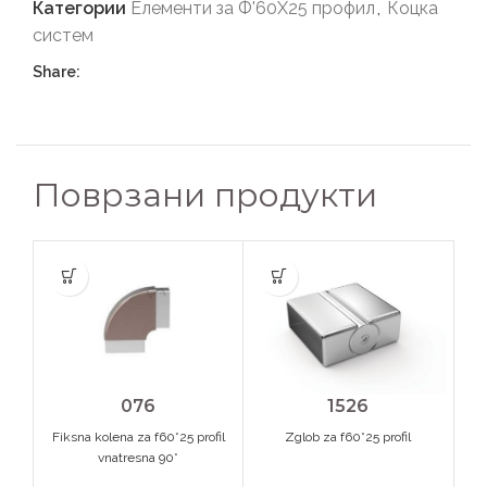
Категории
Елементи за Ф'60Х25 профил
,
Коцка
систем
Share:
Поврзани продукти
076
1526
Fiksna kolena za f60*25 profil
Zglob za f60*25 profil
vnatresna 90*