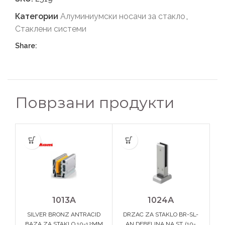
Категории
Алуминиумски носачи за стакло
,
Стаклени системи
Share:
Поврзани продукти
1013A
1024А
SILVER BRONZ ANTRACID
DRZAC ZA STAKLO BR-SL-
D
BAZA ZA STAKLO 10-12MM
AN DEBELINA NA ST. (10-
DE