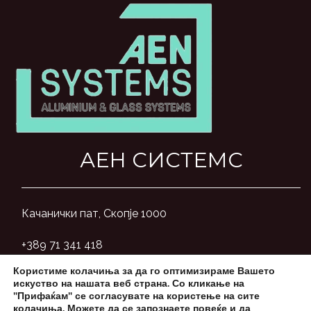
АЕН СИСТЕМС
Качанички пат, Скопје 1000
+389 71 341 418
Користиме колачиња за да го оптимизираме Вашето
aensystemsmk@gmail.com
искуство на нашата веб страна. Со кликање на
"Прифаќам" се согласувате на користење на сите
колачиња. Можете да се запознаете повеќе и да