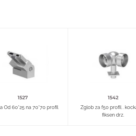
1527
1542
a Od 60*25 na 70*70 profil
Zglob za f50 profil . koc
fiksen drz.