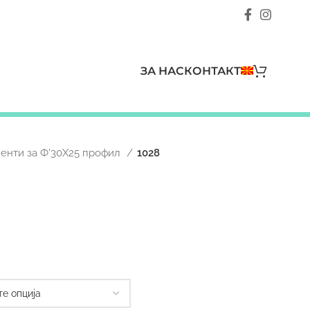
ЗА НАС
КОНТАКТ
енти за Ф'30Х25 профил
1028