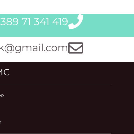
389 71 341 419
k@gmail.com
МС
00
m