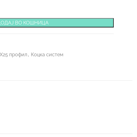
ДОДАЈ ВО КОШНИЦА
0Х25 профил
,
Коцка систем