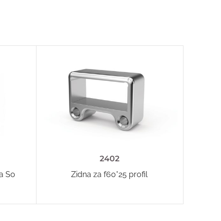
2402
ka So
Zidna za f60*25 profil
Fiksna 