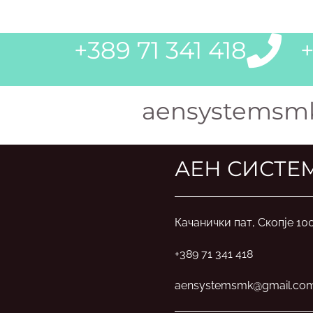
+389 71 341 418
+
aensystemsm
АЕН СИСТЕ
Качанички пат, Скопје 10
+389 71 341 418
aensystemsmk@gmail.co