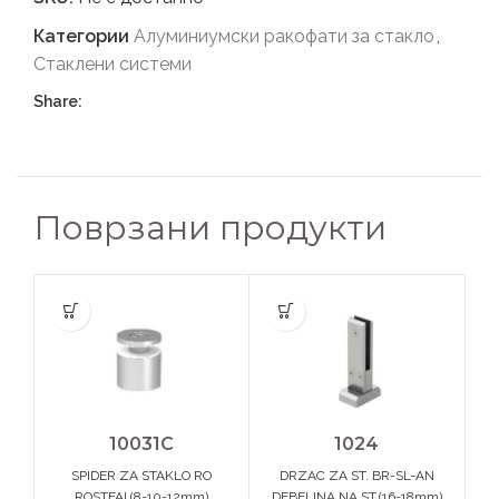
Категории
Алуминиумски ракофати за стакло
,
Стаклени системи
Share:
Поврзани продукти
10031C
1024
SPIDER ZA STAKLO RO
DRZAC ZA ST. BR-SL-AN
D
ROSTFAI (8-10-12mm)
DEBELINA NA ST.(16-18mm)