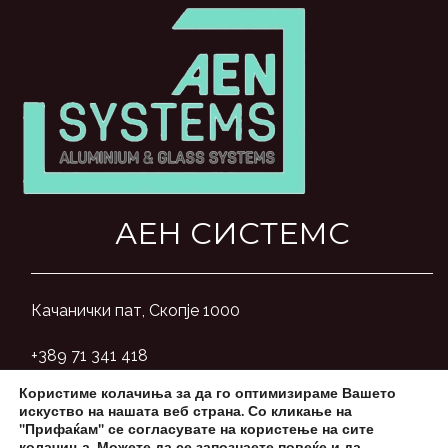
АЕН СИСТЕМС
Качанички пат, Скопје 1000
+389 71 341 418
Користиме колачиња за да го оптимизираме Вашето
aensystemsmk@gmail.com
искуство на нашата веб страна. Со кликање на
"Прифаќам" се согласувате на користење на сите
колачиња. Можете да се запознаете повеќе и да