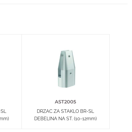
AST2005
-SL
DRZAC ZA STAKLO BR-SL
DR
2mm)
DEBELINA NA ST. (10-12mm)
DEBE