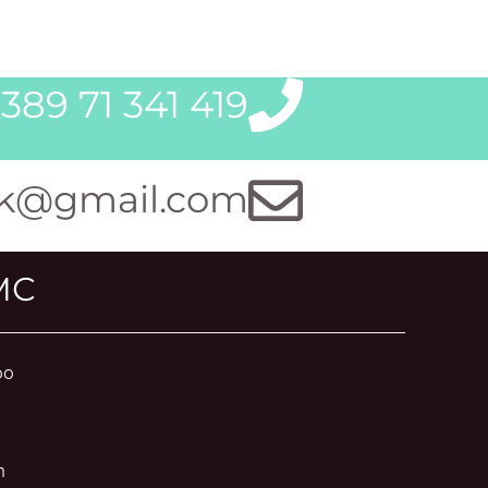
389 71 341 419
k@gmail.com
МС
00
m