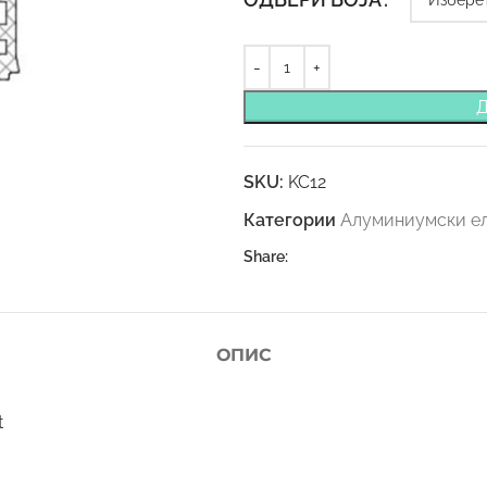
SKU:
KC12
Категории
Алуминиумски ел
Share:
ОПИС
t