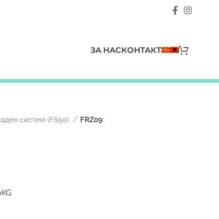
ЗА НАС
КОНТАКТ
аден систем (FS50)
FRZ09
0KG