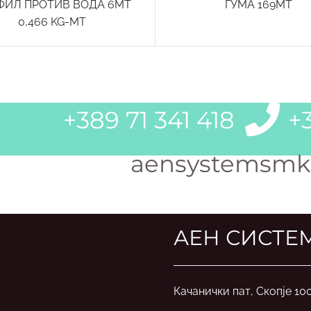
ФИЛ ПРОТИВ ВОДА 6MT
ГУМА 169MT
0,466 KG-MT
+389 71 341 418
+3
aensystemsmk
АЕН СИСТЕ
Качанички пат, Скопје 10