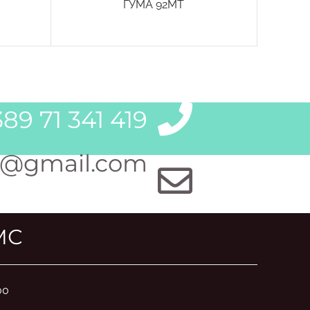
ГУМА 92MT
89 71 341 419
@gmail.com
МС
00