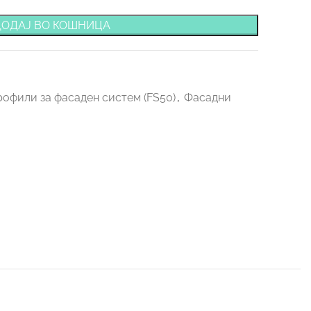
ДОДАЈ ВО КОШНИЦА
офили за фасаден систем (FS50)
,
Фасадни