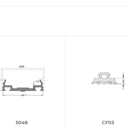
5048
CF03