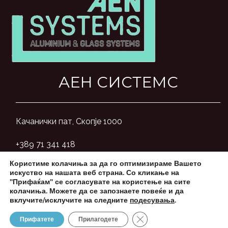
АЕН СИСТЕМС
Качанички пат, Скопје 1000
+389 71 341 418
Користиме колачиња за да го оптимизираме Вашето
aensystemsmk@gmail.com
искуство на нашата веб страна. Со кликање на
"Прифаќам" се согласувате на користење на сите
колачиња. Можете да се запознаете повеќе и да
вклучите/исклучите на следните
подесувања
.
Close GDPR Cookie Banner
Прифатете
Прилагодете