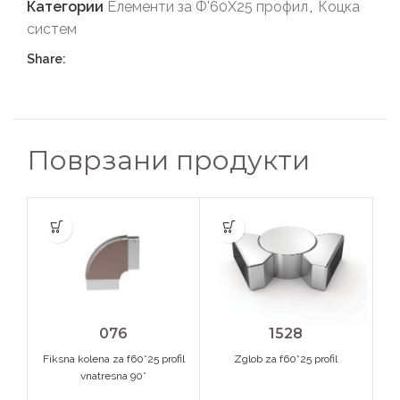
Категории
Елементи за Ф'60Х25 профил
,
Коцка
систем
Share:
Поврзани продукти
076
1528
Fiksna kolena za f60*25 profil
Zglob za f60*25 profil
vnatresna 90*