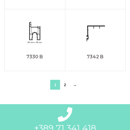
7330 B
7342 B
1
2
→
+389 71 341 418