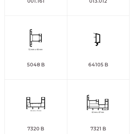
001.161
013.012
5048 B
64105 B
7320 B
7321 B